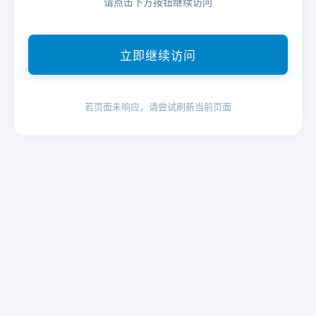
请点击下方按钮继续访问
立即继续访问
若页面未响应，请尝试刷新当前页面